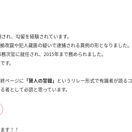
捕され、勾留を経験されています。
証拠改竄や犯人蔵匿の疑いで逮捕される異例の形となりました。
事務次官に就任され、2015年まで務められました。
です。
最終ページに
「賢人の警鐘」
というリレー形式で有識者が語る
る者として必読と思っています。
います！！