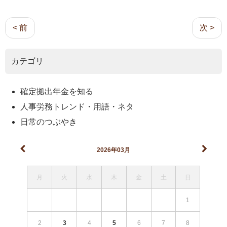
< 前
次 >
カテゴリ
確定拠出年金を知る
人事労務トレンド・用語・ネタ
日常のつぶやき
2026年03月
月
火
水
木
金
土
日
1
2
3
4
5
6
7
8