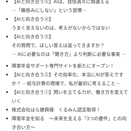
【AIと向き合う⑤】AIは、自信満々に間違える
―「鵜呑みにしない」という習慣―
【AIと向き合う④】
うまく言えないのは、考えがないからではない
【AIと向き合う③】
その質問で、ほしい答えは返ってきますか？
― AIに必要なのは「聞き方」より判断に必要な事実 ―
障害年金サポート専門サイトを新たにオープン！
【AIと向き合う②】その効率化、本当にAIが答えです
か？ ―給与計算の現場で、私が最初に考えること―
【AIと向き合う①】問いを立てる力が、働き方を変えて
いく
株式会社はら建興様 くるみん認定取得！
障害年金を知る ～未来を支える「3つの要件」との向
き合い方～