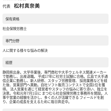
松村真奈美
代表
保有資格
社会保険労務士
専門分野
人に関する様々な悩みの解決
経歴
静岡県出身。大学卒業後、専門商社や大手ウェルネス関連メーカー
で勤務し、出産退職。 平成17年に社労士試験に合格。広島で大手通
信企業に勤務し、新人研修、スタッフ労務管理、 採用業務などを経
た後、営業部門へ異動。自社ソフト販売コンテストで全国1位を獲
得。 法人営業を通じて経営者やスタッフの悩みに寄り添い、独立を
決意。令和元年7月1日に まつむら社会保険労務士事務所を開設。人
事や営業の経験を活かし、多くの人が活躍できる フィールドを創
り、企業の成長を支えるために毎日奔走中。