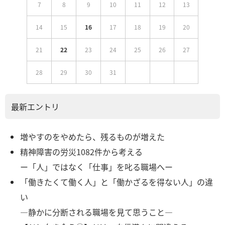
7
8
9
10
11
12
13
14
15
16
17
18
19
20
21
22
23
24
25
26
27
28
29
30
31
最新エントリ
増やすのをやめたら、残るものが増えた
精神障害の労災1082件から考える
ー「人」ではなく「仕事」を叱る職場へー
「働きたくて働く人」と「働かざるを得ない人」の違
い
―静かに分断される職場を見て思うこと―