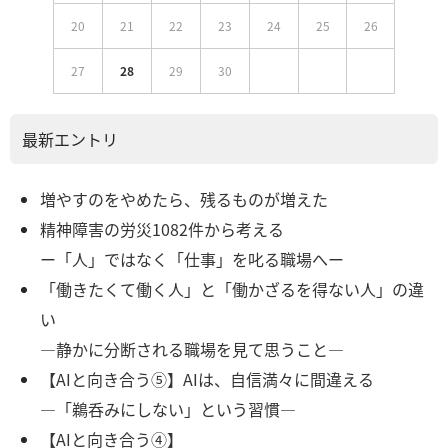
20
21
22
23
24
25
26
27
28
29
30
最新エントリ
増やすのをやめたら、残るものが増えた
精神障害の労災1082件から考える
ー「人」ではなく「仕事」を叱る職場へー
「働きたくて働く人」と「働かざるを得ない人」の違
い
―静かに分断される職場を見て思うこと―
【AIと向き合う⑤】AIは、自信満々に間違える
―「鵜呑みにしない」という習慣―
【AIと向き合う④】