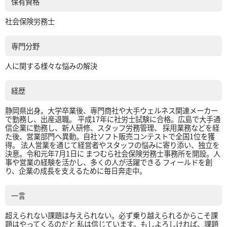
保有資格
社会保険労務士
専門分野
人に関する様々な悩みの解決
経歴
静岡県出身。大学卒業後、専門商社や大手ウェルネス関連メーカー
で勤務し、出産退職。 平成17年に社労士試験に合格。広島で大手通
信企業に勤務し、新人研修、スタッフ労務管理、 採用業務などを経
た後、営業部門へ異動。自社ソフト販売コンテストで全国1位を獲
得。 法人営業を通じて経営者やスタッフの悩みに寄り添い、独立を
決意。令和元年7月1日に まつむら社会保険労務士事務所を開設。人
事や営業の経験を活かし、多くの人が活躍できる フィールドを創
り、企業の成長を支えるために毎日奔走中。
一言
超えられない課題は与えられない。必ず乗り越えられるからこそ課
題はやってくるのだと 私は信じています。もしよろしければ、課題